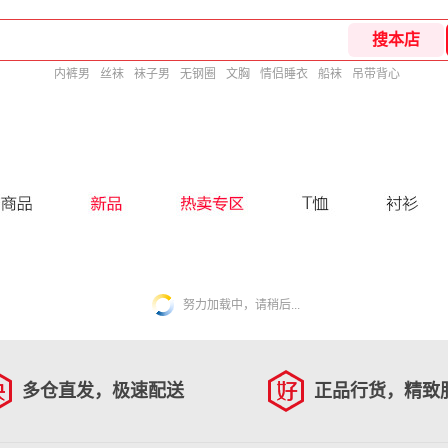
内裤男
丝袜
袜子男
无钢圈
文胸
情侣睡衣
船袜
吊带背心
努力加载中，请稍后...
多仓直发，极速配送
正品行货，精致