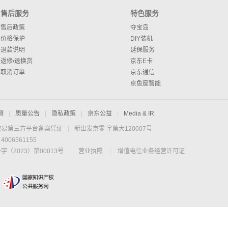
售后服务
特色服务
售后政策
夺宝岛
价格保护
DIY装机
退款说明
延保服务
返修/退换货
京东E卡
取消订单
京东通信
京鱼座智能
测
|
质量公告
|
隐私政策
|
京东公益
|
Media & IR
交易第三方平台备案凭证
|
新出发京零 字第大120007号
06561155
2023）第00013号
|
营业执照
|
增值电信业务经营许可证