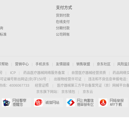
支付方式
货到付款
在线支付
询
分期付款
标准
公司转账
家帮助
|
营销中心
|
手机京东
|
友情链接
|
销售联盟
|
京东社区
|
风险监
4号
|
ICP
|
药品医疗器械网络服务备案
|
自营医疗器械经营资质
|
药品网络
可证编号新出网证(京)字150号
|
出版物经营许可证
|
违法和不良信息举报电话：40
线：4006067733
经营证照
|
医疗器械第三方平台备案凭证（京）网械平台备字（
京东旗下网站：
京东钱包
|
京东云