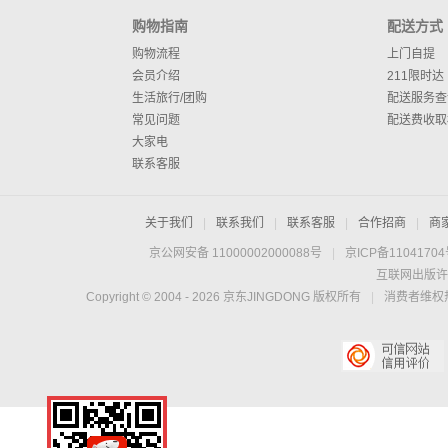
购物指南
配送方式
购物流程
上门自提
会员介绍
211限时达
生活旅行/团购
配送服务查
常见问题
配送费收取
大家电
联系客服
关于我们
|
联系我们
|
联系客服
|
合作招商
|
商
京公网安备 11000002000088号
|
京ICP备1104170
互联网出版许
Copyright © 2004 -
2026
京东JINGDONG 版权所有
|
消费者维权热